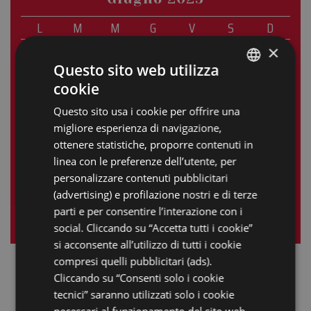
L
M
M
G
V
S
D
×
1
Questo sito web utilizza
2
3
4
5
6
7
8
cookie
ITALIAN
9
10
11
12
13
14
15
Questo sito usa i cookie per offrire una
ENGLISH
migliore esperienza di navigazione,
16
17
18
19
20
21
22
GERMAN
ottenere statistiche, proporre contenuti in
23
24
25
26
27
28
29
linea con le preferenze dell’utente, per
FRENCH
personalizzare contenuti pubblicitari
30
RUSSIAN
(advertising) e profilazione nostri e di terze
parti e per consentire l’interazione con i
« mag
lug »
social. Cliccando su “Accetta tutti i cookie”
si acconsente all’utilizzo di tutti i cookie
compresi quelli pubblicitari (ads).
Cliccando su “Consenti solo i cookie
tecnici” saranno utilizzati solo i cookie
necessari al funzionamento del sito web.