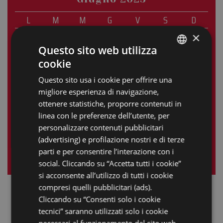
L
M
M
G
V
S
D
×
1
Questo sito web utilizza
2
3
4
5
6
7
8
cookie
ITALIAN
9
10
11
12
13
14
15
Questo sito usa i cookie per offrire una
ENGLISH
migliore esperienza di navigazione,
16
17
18
19
20
21
22
GERMAN
ottenere statistiche, proporre contenuti in
23
24
25
26
27
28
29
linea con le preferenze dell’utente, per
FRENCH
personalizzare contenuti pubblicitari
30
RUSSIAN
(advertising) e profilazione nostri e di terze
parti e per consentire l’interazione con i
« mag
lug »
social. Cliccando su “Accetta tutti i cookie”
si acconsente all’utilizzo di tutti i cookie
compresi quelli pubblicitari (ads).
Cliccando su “Consenti solo i cookie
tecnici” saranno utilizzati solo i cookie
necessari al funzionamento del sito web.