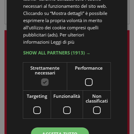
A lume di Candela
necessari al funzionamento del sito web.
Cliccando su “Mostra dettagli” è possibile
ROCCA DI RIOLO
,
APPENNINO FAENTINO
esprimere la propria volontà in merito
all’utilizzo dei cookie compresi quelli
pubblicitari (ads). Per ulteriori
LE NOSTRE ESPERIENZE
informazioni
Leggi di più
SHOW ALL PARTNERS
(1913) →
Luglio 2025
Strettamente
Performance
L
M
M
G
V
S
D
necessari
1
2
3
4
5
6
7
8
9
10
11
12
13
Targeting
Funzionalità
Non
classificati
14
15
16
17
18
19
20
21
22
23
24
25
26
27
28
29
30
31
ACCETTA TUTTO