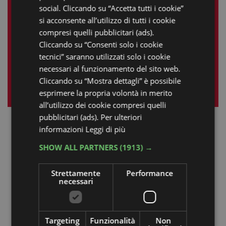
6
7
8
9
10
11
12
social. Cliccando su “Accetta tutti i cookie”
si acconsente all’utilizzo di tutti i cookie
13
14
15
16
17
18
19
compresi quelli pubblicitari (ads).
20
21
22
23
24
25
26
Cliccando su “Consenti solo i cookie
tecnici” saranno utilizzati solo i cookie
27
28
29
30
31
necessari al funzionamento del sito web.
Cliccando su “Mostra dettagli” è possibile
« set
nov »
esprimere la propria volontà in merito
all’utilizzo dei cookie compresi quelli
pubblicitari (ads). Per ulteriori
informazioni
Leggi di più
SHOW ALL PARTNERS
(1913) →
Strettamente
Performance
necessari
Targeting
Funzionalità
Non