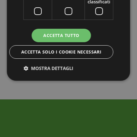
classificati
ACCETTA TUTTO
ACCETTA SOLO I COOKIE NECESSARI
MOSTRA DETTAGLI
Strettamente necessari
Performance
Targeting
Funzionalità
Non classificati
I cookie strettamente necessari consentono le
funzionalità principali del sito web come l'accesso
dell'utente e la gestione dell'account. Il sito web non
può essere utilizzato correttamente senza i cookie
strettamente necessari.