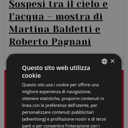
Sospesi tra il cielo e
l’acqua – mostra di
Martina Baldetti e
Roberto Pagnani
DELIZIA ESTENSE DEL VERGINESE
×
Questo sito web utilizza
cookie
ITALIAN
LE NOSTRE ESPERIENZE
Questo sito usa i cookie per offrire una
ENGLISH
migliore esperienza di navigazione,
GERMAN
Ottobre 2025
ottenere statistiche, proporre contenuti in
linea con le preferenze dell’utente, per
FRENCH
L
M
M
G
V
S
D
personalizzare contenuti pubblicitari
RUSSIAN
(advertising) e profilazione nostri e di terze
1
2
3
4
5
parti e per consentire l’interazione con i