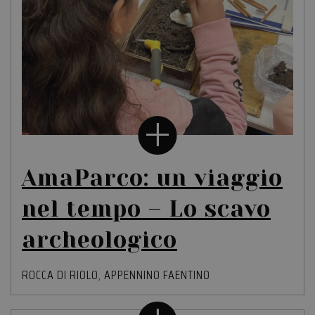
dei pagamenti,
facilitando la
memorizzazione
dei contenuti
sul browser per
rendere le
pagine più
veloci.
AmaParco: un viaggio
nel tempo – Lo scavo
archeologico
ROCCA DI RIOLO
,
APPENNINO FAENTINO