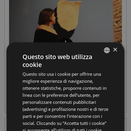
×
Questo sito web utilizza
Silenzi spezzati:
cookie
ITALIAN
Questo sito usa i cookie per offrire una
donne ribelli dal
ENGLISH
migliore esperienza di navigazione,
GERMAN
passato
ottenere statistiche, proporre contenuti in
linea con le preferenze dell’utente, per
FRENCH
personalizzare contenuti pubblicitari
ARCHEOLOGICO FORLIMPOPOLI
RUSSIAN
(advertising) e profilazione nostri e di terze
parti e per consentire l’interazione con i
social. Cliccando su “Accetta tutti i cookie”
si acconsente all’utilizzo di tutti i cookie