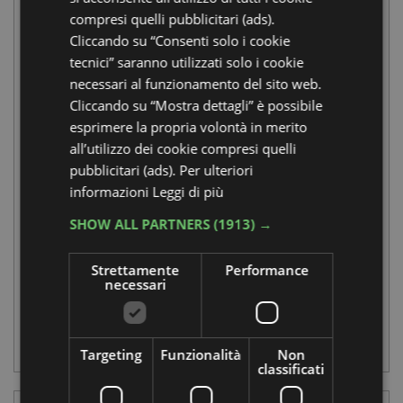
compresi quelli pubblicitari (ads).
Cliccando su “Consenti solo i cookie
tecnici” saranno utilizzati solo i cookie
necessari al funzionamento del sito web.
Cliccando su “Mostra dettagli” è possibile
esprimere la propria volontà in merito
all’utilizzo dei cookie compresi quelli
pubblicitari (ads). Per ulteriori
informazioni
Leggi di più
SHOW ALL PARTNERS
(1913) →
La Pineta di Classe
Strettamente
Performance
necessari
tra storia e natura
MUSEO NATURA
Targeting
Funzionalità
Non
classificati