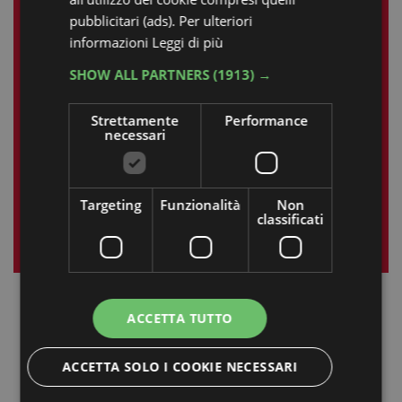
L
M
M
G
V
S
D
pubblicitari (ads). Per ulteriori
informazioni
Leggi di più
1
2
3
4
5
6
7
SHOW ALL PARTNERS
(1913) →
8
9
10
11
12
13
14
Strettamente
Performance
15
16
17
18
19
20
21
necessari
22
23
24
25
26
27
28
29
30
31
Targeting
Funzionalità
Non
classificati
« nov
gen »
ACCETTA TUTTO
ACCETTA SOLO I COOKIE NECESSARI