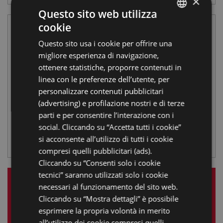
×
Questo sito web utilizza
cookie
ITALIAN
Questo sito usa i cookie per offrire una
ENGLISH
Nel segno di Bacco –
migliore esperienza di navigazione,
GERMAN
ottenere statistiche, proporre contenuti in
Vino e ceramiche
linea con le preferenze dell’utente, per
FRENCH
personalizzare contenuti pubblicitari
dall’epoca romana al
RUSSIAN
(advertising) e profilazione nostri e di terze
XVI secolo
parti e per consentire l’interazione con i
social. Cliccando su “Accetta tutti i cookie”
si acconsente all’utilizzo di tutti i cookie
DELIZIA ESTENSE DEL VERGINESE
compresi quelli pubblicitari (ads).
Cliccando su “Consenti solo i cookie
tecnici” saranno utilizzati solo i cookie
LE NOSTRE ESPERIENZE
necessari al funzionamento del sito web.
Cliccando su “Mostra dettagli” è possibile
esprimere la propria volontà in merito
Dicembre 2025
all’utilizzo dei cookie compresi quelli