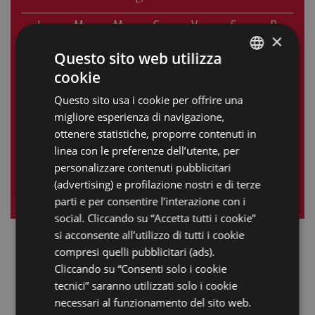
L
M
M
G
V
S
D
×
1
2
3
4
5
6
7
Questo sito web utilizza
cookie
8
9
10
11
12
13
14
ITALIAN
Questo sito usa i cookie per offrire una
15
16
17
18
19
20
21
ENGLISH
migliore esperienza di navigazione,
GERMAN
22
23
24
25
26
27
28
ottenere statistiche, proporre contenuti in
linea con le preferenze dell’utente, per
FRENCH
29
30
personalizzare contenuti pubblicitari
RUSSIAN
(advertising) e profilazione nostri e di terze
« mag
lug »
parti e per consentire l’interazione con i
social. Cliccando su “Accetta tutti i cookie”
si acconsente all’utilizzo di tutti i cookie
compresi quelli pubblicitari (ads).
Cliccando su “Consenti solo i cookie
tecnici” saranno utilizzati solo i cookie
necessari al funzionamento del sito web.