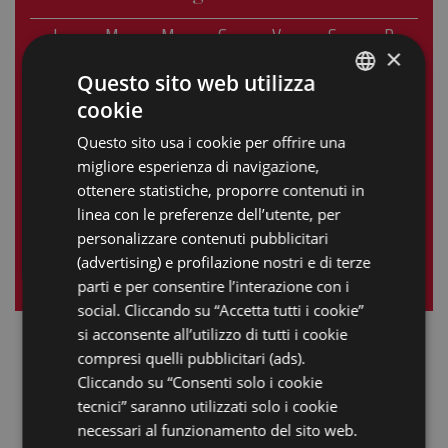
L
M
M
G
V
S
D
×
1
2
3
4
5
6
7
Questo sito web utilizza
cookie
8
9
10
11
12
13
14
ITALIAN
Questo sito usa i cookie per offrire una
15
16
17
18
19
20
21
ENGLISH
migliore esperienza di navigazione,
GERMAN
22
23
24
25
26
27
28
ottenere statistiche, proporre contenuti in
linea con le preferenze dell’utente, per
FRENCH
29
30
personalizzare contenuti pubblicitari
RUSSIAN
(advertising) e profilazione nostri e di terze
« mag
lug »
parti e per consentire l’interazione con i
social. Cliccando su “Accetta tutti i cookie”
si acconsente all’utilizzo di tutti i cookie
compresi quelli pubblicitari (ads).
Cliccando su “Consenti solo i cookie
tecnici” saranno utilizzati solo i cookie
necessari al funzionamento del sito web.