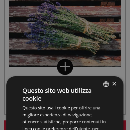
×
La distillazione
Questo sito web utilizza
cookie
APPENNINO FAENTINO
,
GIARDINO ERBE CASOLA
,
ITALIAN
GIARDINO DELLE ERBE
Questo sito usa i cookie per offrire una
ENGLISH
migliore esperienza di navigazione,
GERMAN
ottenere statistiche, proporre contenuti in
linea con le preferenze dell’utente, per
FRENCH