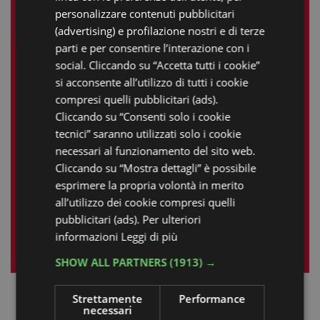
LE NOSTRE ESPERIENZE
personalizzare contenuti pubblicitari
RUSSIAN
(advertising) e profilazione nostri e di terze
Giugno 2026
parti e per consentire l’interazione con i
social. Cliccando su “Accetta tutti i cookie”
L
M
M
G
V
S
D
si acconsente all’utilizzo di tutti i cookie
compresi quelli pubblicitari (ads).
1
2
3
4
5
6
7
Cliccando su “Consenti solo i cookie
8
9
10
11
12
13
14
tecnici” saranno utilizzati solo i cookie
necessari al funzionamento del sito web.
15
16
17
18
19
20
21
Cliccando su “Mostra dettagli” è possibile
22
23
24
25
26
27
28
esprimere la propria volontà in merito
all’utilizzo dei cookie compresi quelli
29
30
pubblicitari (ads). Per ulteriori
informazioni
Leggi di più
« mag
lug »
SHOW ALL PARTNERS
(1913) →
Strettamente
Performance
necessari