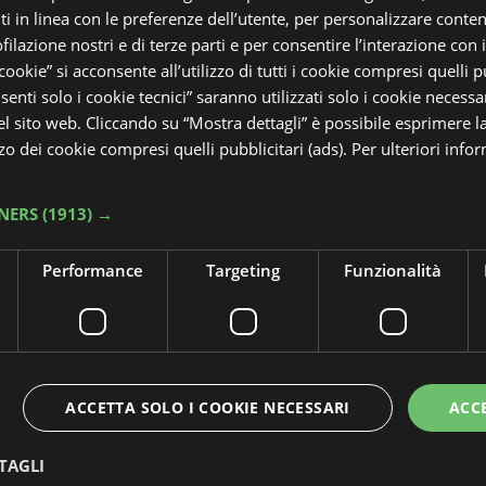
 in linea con le preferenze dell’utente, per personalizzare conten
ofilazione nostri e di terze parti e per consentire l’interazione con 
 cookie” si acconsente all’utilizzo di tutti i cookie compresi quelli pu
enti solo i cookie tecnici” saranno utilizzati solo i cookie necessar
 sito web. Cliccando su “Mostra dettagli” è possibile esprimere l
izzo dei cookie compresi quelli pubblicitari (ads). Per ulteriori info
NERS
(1913) →
Performance
Targeting
Funzionalità
tillazione
Le giornate dell
Lavanda
,
FAENTINO
GIARDINO ERBE
RDINO DELLE ERBE
,
APPENNINO FAENTINO
GIARDI
CASOLA
ACCETTA SOLO I COOKIE NECESSARI
ACC
TAGLI