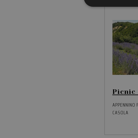
Stre
I cookie strettamente
dell'account. Il sito
Nome
__cf_bm
CookieScriptConse
Picnic 
PHPSESSID
APPENNINO 
CASOLA