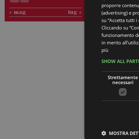
proporre contenuti
« mag
lug »
(advertising) e pr
su “Accetta tutti i
Cliccando su “Cons
funzionamento del
in merito all’util
più
SHOW ALL PART
Strettamente
La dis
necessari
APPENNINO 
,
CASOLA
GIA
MOSTRA DET