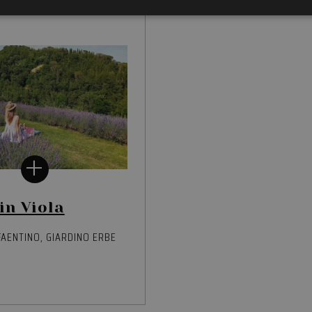
ttamente necessari
Performance
Targeting
Funzionalità
Non classif
 necessari consentono le funzionalità principali del sito web come l'accesso dell'utente 
 web non può essere utilizzato correttamente senza i cookie strettamente necessari.
Provider /
Scadenza
Descrizione
Dominio
29 minuti
Questo cookie viene utilizzato per distinguere tr
Cloudflare Inc.
52
vantaggioso per il sito Web, al fine di effettuare 
.vimeo.com
secondi
sull'utilizzo del proprio sito Web.
nt
4
Questo cookie viene utilizzato dal servizio Cooki
CookieScript
settimane
ricordare le preferenze di consenso sui cookie dei 
.amaparco.it
2 giorni
necessario che il banner dei cookie di Cookie-Sc
correttamente.
in Viola
Sessione
Cookie generato da applicazioni basate sul lingua
PHP.net
di un identificatore generico utilizzato per manten
,
www.amaparco.it
FAENTINO
GIARDINO ERBE
sessione utente. Normalmente è un numero gen
casuale, il modo in cui viene utilizzato può essere
sito, ma un buon esempio è mantenere uno stato
utente tra le pagine.