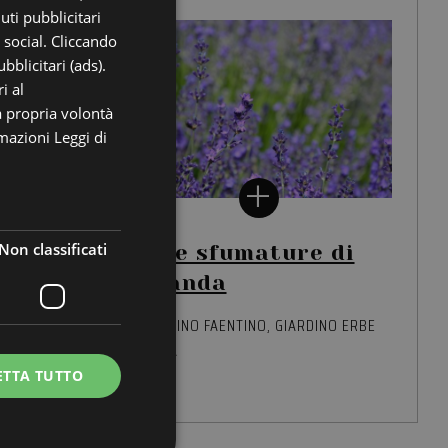
uti pubblicitari
ENGLISH
i social. Cliccando
GERMAN
bblicitari (ads).
i al
FRENCH
a propria volontà
RUSSIAN
rmazioni
Leggi di
Non classificati
a
Mille sfumature di
Lavanda
,
NO ERBE
APPENNINO FAENTINO
GIARDINO ERBE
CASOLA
ETTA TUTTO