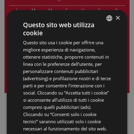
L
M
M
G
V
S
D
×
1
2
3
4
5
6
7
Questo sito web utilizza
cookie
8
9
10
11
12
13
14
ITALIAN
Questo sito usa i cookie per offrire una
15
16
17
18
19
20
21
ENGLISH
migliore esperienza di navigazione,
GERMAN
22
23
24
25
26
27
28
ottenere statistiche, proporre contenuti in
linea con le preferenze dell’utente, per
FRENCH
29
30
personalizzare contenuti pubblicitari
RUSSIAN
(advertising) e profilazione nostri e di terze
« mag
lug »
parti e per consentire l’interazione con i
social. Cliccando su “Accetta tutti i cookie”
si acconsente all’utilizzo di tutti i cookie
compresi quelli pubblicitari (ads).
Cliccando su “Consenti solo i cookie
tecnici” saranno utilizzati solo i cookie
necessari al funzionamento del sito web.