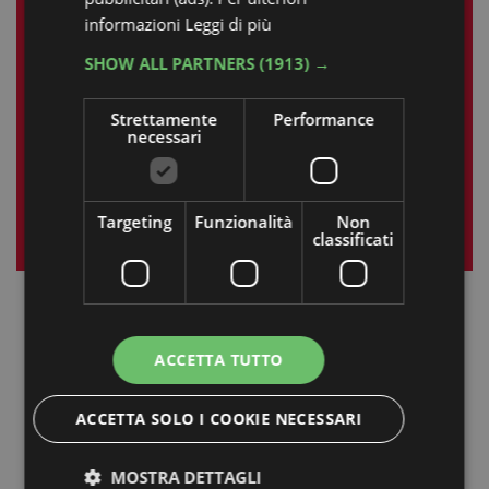
1
2
3
4
5
6
7
informazioni
Leggi di più
8
9
10
11
12
13
14
SHOW ALL PARTNERS
(1913) →
15
16
17
18
19
20
21
Strettamente
Performance
22
23
24
25
26
27
28
necessari
29
30
Targeting
Funzionalità
Non
« mag
lug »
classificati
ACCETTA TUTTO
ACCETTA SOLO I COOKIE NECESSARI
MOSTRA DETTAGLI