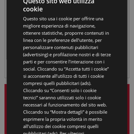
ESTATE NATURA |
Questo sito web utilizza
cookie
ITALIAN
Campus estivo al
Questo sito usa i cookie per offrire una
ENGLISH
Parco Naturale di
migliore esperienza di navigazione,
GERMAN
ottenere statistiche, proporre contenuti in
Cervia
linea con le preferenze dell’utente, per
FRENCH
personalizzare contenuti pubblicitari
RUSSIAN
CENTRO VISITE SALINA DI CERVIA
,
CASA DELLE
(advertising) e profilazione nostri e di terze
FARFALLE
,
PARCO NATURALE DI CERVIA
,
parti e per consentire l’interazione con i
CERVIAVVENTURA
social. Cliccando su “Accetta tutti i cookie”
si acconsente all’utilizzo di tutti i cookie
compresi quelli pubblicitari (ads).
Cliccando su “Consenti solo i cookie
LE NOSTRE ESPERIENZE
tecnici” saranno utilizzati solo i cookie
necessari al funzionamento del sito web.
Cliccando su “Mostra dettagli” è possibile
Giugno 2026
esprimere la propria volontà in merito
L
M
M
G
V
S
D
all’utilizzo dei cookie compresi quelli
pubblicitari (ads). Per ulteriori