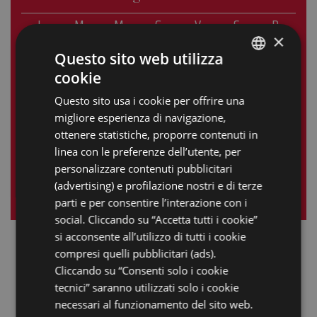
L
M
M
G
V
S
D
×
1
2
3
4
5
Questo sito web utilizza
cookie
6
7
8
9
10
11
12
ITALIAN
Questo sito usa i cookie per offrire una
13
14
15
16
17
18
19
ENGLISH
migliore esperienza di navigazione,
GERMAN
20
21
22
23
24
25
26
ottenere statistiche, proporre contenuti in
linea con le preferenze dell’utente, per
FRENCH
27
28
29
30
31
personalizzare contenuti pubblicitari
RUSSIAN
(advertising) e profilazione nostri e di terze
« giu
ago »
parti e per consentire l’interazione con i
social. Cliccando su “Accetta tutti i cookie”
si acconsente all’utilizzo di tutti i cookie
compresi quelli pubblicitari (ads).
Cliccando su “Consenti solo i cookie
tecnici” saranno utilizzati solo i cookie
necessari al funzionamento del sito web.