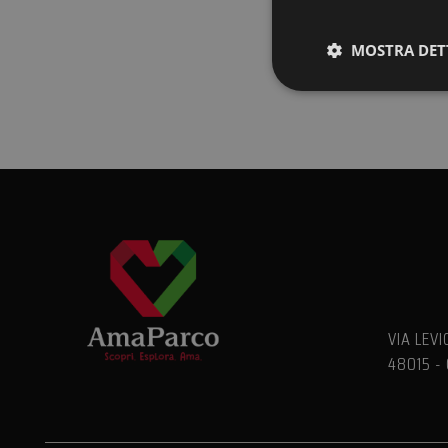
MOSTRA DET
Stre
I cookie strettamente
dell'account. Il sito
Nome
__cf_bm
CookieScriptConse
VIA LEVI
48015 - 
PHPSESSID