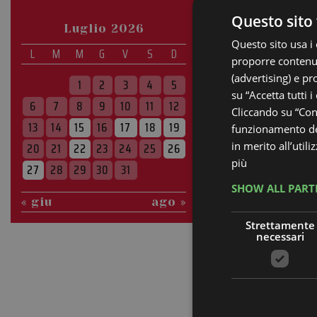
Questo sito 
Luglio 2026
Questo sito usa i 
L
M
M
G
V
S
D
proporre contenuti
(advertising) e pr
1
2
3
4
5
su “Accetta tutti i
6
7
8
9
10
11
12
Cliccando su “Cons
13
14
15
16
17
18
19
funzionamento del
in merito all’util
20
21
22
23
24
25
26
più
27
28
29
30
31
SHOW ALL PART
« giu
ago »
Strettamente
necessari