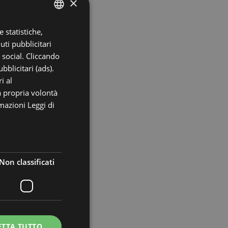
×
 statistiche,
ITALIAN
uti pubblicitari
ENGLISH
i social. Cliccando
GERMAN
bblicitari (ads).
i al
FRENCH
a propria volontà
RUSSIAN
rmazioni
Leggi di
Non classificati
ETTA TUTTO