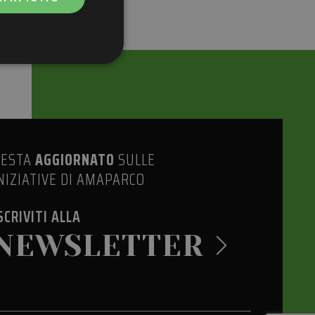
icati
e la gestione
RESTA
AGGIORNATO
SULLE
NIZIATIVE DI AMAPARCO
a umani e bot. Ciò è
rapporti validi
SCRIVITI ALLA
e-Script.com per
visitatori. È
NEWSLETTER
ript.com funzioni
ggio PHP. Si tratta
ere le variabili di
erato in modo
 specifico per il
 di accesso per un