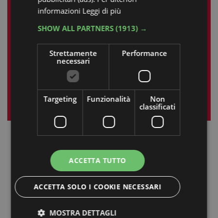
1
2
3
4
5
informazioni
Leggi di più
6
7
8
9
10
11
12
SHOW ALL PARTNERS
(1913) →
13
14
15
16
17
18
19
Strettamente
Performance
20
21
22
23
24
25
26
necessari
27
28
29
30
31
Targeting
Funzionalità
Non
« giu
ago »
classificati
ACCETTA TUTTO
ACCETTA SOLO I COOKIE NECESSARI
MOSTRA DETTAGLI