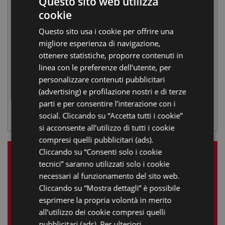
Questo sito web utilizza
ESTATE NATURA |
cookie
ITALIAN
Campus estivo al
Questo sito usa i cookie per offrire una
ENGLISH
migliore esperienza di navigazione,
GERMAN
Parco Naturale di
ottenere statistiche, proporre contenuti in
linea con le preferenze dell’utente, per
FRENCH
Cervia
personalizzare contenuti pubblicitari
RUSSIAN
(advertising) e profilazione nostri e di terze
PARCO NATURALE DI CERVIA
,
CERVIAVVENTURA
,
CENTRO
parti e per consentire l’interazione con i
VISITE SALINA DI CERVIA
,
CASA DELLE FARFALLE
social. Cliccando su “Accetta tutti i cookie”
si acconsente all’utilizzo di tutti i cookie
compresi quelli pubblicitari (ads).
Cliccando su “Consenti solo i cookie
LE NOSTRE ESPERIENZE
tecnici” saranno utilizzati solo i cookie
necessari al funzionamento del sito web.
Cliccando su “Mostra dettagli” è possibile
Luglio 2026
esprimere la propria volontà in merito
L
M
M
G
V
S
D
all’utilizzo dei cookie compresi quelli
pubblicitari (ads). Per ulteriori