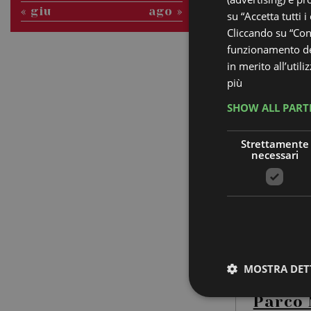
« giu
ago »
su “Accetta tutti i
Cliccando su “Cons
funzionamento del
in merito all’util
più
SHOW ALL PART
Strettamente
6 AGOSTO, 7
necessari
AGOSTO, 19 
AGOSTO, 24
AGOSTO, 27
AGOSTO, 1 
3 SETTEMBR
ESTATE
MOSTRA DET
Campus
Parco 