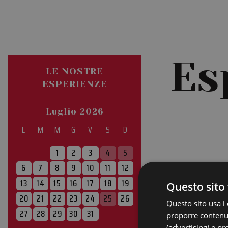
Es
LE NOSTRE
ESPERIENZE
Luglio 2026
L
M
M
G
V
S
D
1
2
3
4
5
6
7
8
9
10
11
12
13
14
15
16
17
18
19
Questo sito 
20
21
22
23
24
25
26
Questo sito usa i 
27
28
29
30
31
proporre contenuti
(advertising) e pr