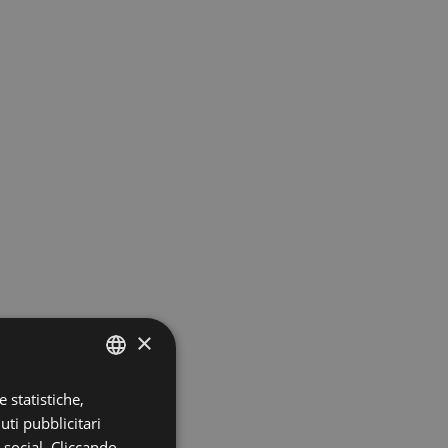
×
 statistiche,
ITALIAN
uti pubblicitari
ENGLISH
i social. Cliccando