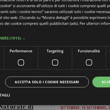
 cookie” si acconsente all’utilizzo di tutti i cookie compresi quelli pu
enti solo i cookie tecnici” saranno utilizzati solo i cookie necessar
 sito web. Cliccando su “Mostra dettagli” è possibile esprimere l
izzo dei cookie compresi quelli pubblicitari (ads). Per ulteriori info
NERS
(1913) →
Performance
Targeting
Funzionalità
 AGOSTO, 17 AGOSTO, 18
6 AGOSTO, 7 AGOSTO, 8 AGOS
AGOSTO, 20 AGOSTO, 21
AGOSTO, 10 AGOSTO, 11 AGOST
 AGOSTO, 25 AGOSTO, 26
AGOSTO, 13 AGOSTO, 14 AGOST
 AGOSTO, 28 AGOSTO, 31
AGOSTO, 16 AGOSTO, 17 AGOST
SETTEMBRE, 2 SETTEMBRE,
AGOSTO, 19 AGOSTO, 20 AGOST
E, 4 SETTEMBRE
AGOSTO, 22 AGOSTO, 23 AGOS
ACCETTA SOLO I COOKIE NECESSARI
ACC
AGOSTO, 25 AGOSTO, 26 AGOS
AGOSTO, 28 AGOSTO, 29 AGOS
 NATURA |
TAGLI
AGOSTO, 31 AGOSTO, 5 SETTE
 estivo al
SETTEMBRE, 12 SETTEMBRE, 
Naturale di
SETTEMBRE, 19 SETTEMBRE, 