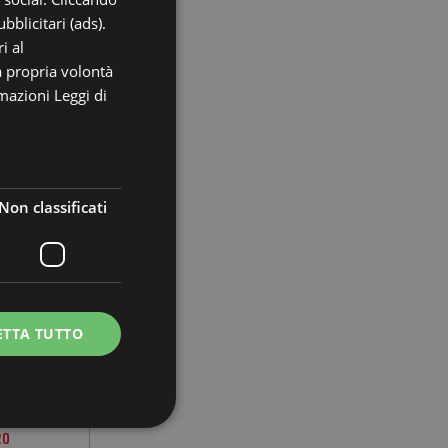
GERMAN
bblicitari (ads).
i al
FRENCH
a propria volontà
RUSSIAN
rmazioni
Leggi di
Non classificati
TO, 9
O, 12
O, 15
O, 18
O, 21
TO, 24
ETTA TUTTO
TO, 27
TO, 30
MBRE, 6
13
20