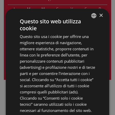
L
M
M
G
V
S
D
×
1
2
3
4
5
Questo sito web utilizza
cookie
6
7
8
9
10
11
12
ITALIAN
Questo sito usa i cookie per offrire una
13
14
15
16
17
18
19
ENGLISH
migliore esperienza di navigazione,
GERMAN
20
21
22
23
24
25
26
ottenere statistiche, proporre contenuti in
linea con le preferenze dell’utente, per
FRENCH
27
28
29
30
31
personalizzare contenuti pubblicitari
RUSSIAN
(advertising) e profilazione nostri e di terze
« giu
ago »
parti e per consentire l’interazione con i
social. Cliccando su “Accetta tutti i cookie”
si acconsente all’utilizzo di tutti i cookie
compresi quelli pubblicitari (ads).
Cliccando su “Consenti solo i cookie
tecnici” saranno utilizzati solo i cookie
necessari al funzionamento del sito web.