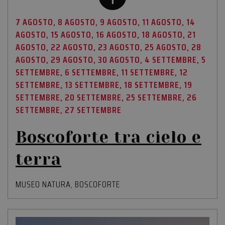
rapporti di
analisi dei siti.
7 AGOSTO, 8 AGOSTO, 9 AGOSTO, 11 AGOSTO, 14
_ga_3F2FN8FS03
.amaparco.it
1 anno 1
Questo cookie
AGOSTO, 15 AGOSTO, 16 AGOSTO, 18 AGOSTO, 21
mese
viene utilizzato
da Google
AGOSTO, 22 AGOSTO, 23 AGOSTO, 25 AGOSTO, 28
Analytics per
mantenere lo
AGOSTO, 29 AGOSTO, 30 AGOSTO, 4 SETTEMBRE, 5
stato della
SETTEMBRE, 6 SETTEMBRE, 11 SETTEMBRE, 12
sessione.
SETTEMBRE, 13 SETTEMBRE, 18 SETTEMBRE, 19
m
1 anno 1
Questo cookie
Stripe
mese
viene
m.stripe.com
SETTEMBRE, 20 SETTEMBRE, 25 SETTEMBRE, 26
generalmente
utilizzato per le
SETTEMBRE, 27 SETTEMBRE
prestazioni e
l'ottimizzazione
dei servizi di
Boscoforte tra cielo e
elaborazione
dei pagamenti,
facilitando la
terra
memorizzazione
dei contenuti
sul browser per
rendere le
MUSEO NATURA
,
BOSCOFORTE
pagine più
veloci.