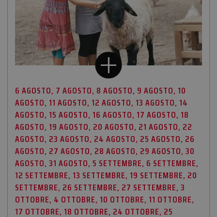
mantenere
variabili d
sessione
utente.
Normalme
è un num
generato 
modo casu
il modo in
viene
utilizzato
essere
specifico p
6 AGOSTO, 7 AGOSTO, 8 AGOSTO, 9 AGOSTO, 10
sito, ma u
AGOSTO, 11 AGOSTO, 12 AGOSTO, 13 AGOSTO, 14
buon ese
è mantene
AGOSTO, 15 AGOSTO, 16 AGOSTO, 17 AGOSTO, 18
uno stato 
accesso p
AGOSTO, 19 AGOSTO, 20 AGOSTO, 21 AGOSTO, 22
utente tra 
pagine.
AGOSTO, 23 AGOSTO, 24 AGOSTO, 25 AGOSTO, 26
AGOSTO, 27 AGOSTO, 28 AGOSTO, 29 AGOSTO, 30
AGOSTO, 31 AGOSTO, 5 SETTEMBRE, 6 SETTEMBRE,
12 SETTEMBRE, 13 SETTEMBRE, 19 SETTEMBRE, 20
Provider /
Nome
Scadenza
Descrizione
SETTEMBRE, 26 SETTEMBRE, 27 SETTEMBRE, 3
Dominio
Provider /
Nome
Scadenza
Descrizione
Dominio
Provider /
OTTOBRE, 4 OTTOBRE, 10 OTTOBRE, 11 OTTOBRE,
Nome
Scadenza
Descrizione
edt_referrer
www.amaparco.it
Sessione
Dominio
__stripe_mid
1 anno
Questo cookie è
17 OTTOBRE, 18 OTTOBRE, 24 OTTOBRE, 25
Stripe Inc.
impostato da
.www.amaparco.it
_ga
1 anno 1
Questo nome di
Google LLC