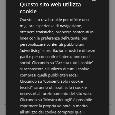
Questo sito web utilizza
6 AGOSTO, 7 AGOSTO, 8 AGOSTO, 9 AGOSTO, 10
cookie
AGOSTO, 11 AGOSTO, 12 AGOSTO, 13 AGOSTO, 14
ITALIAN
AGOSTO, 15 AGOSTO, 16 AGOSTO, 17 AGOSTO, 18
Questo sito usa i cookie per offrire una
ENGLISH
AGOSTO, 19 AGOSTO, 20 AGOSTO, 21 AGOSTO, 22
migliore esperienza di navigazione,
GERMAN
AGOSTO, 23 AGOSTO, 24 AGOSTO, 25 AGOSTO, 26
ottenere statistiche, proporre contenuti in
AGOSTO, 27 AGOSTO, 28 AGOSTO, 29 AGOSTO, 30
linea con le preferenze dell’utente, per
FRENCH
AGOSTO, 31 AGOSTO, 1 SETTEMBRE, 2 SETTEMBRE,
personalizzare contenuti pubblicitari
RUSSIAN
3 SETTEMBRE, 4 SETTEMBRE, 5 SETTEMBRE, 6
(advertising) e profilazione nostri e di terze
parti e per consentire l’interazione con i
SETTEMBRE, 7 SETTEMBRE, 8 SETTEMBRE, 9
social. Cliccando su “Accetta tutti i cookie”
SETTEMBRE, 10 SETTEMBRE, 11 SETTEMBRE, 12
si acconsente all’utilizzo di tutti i cookie
SETTEMBRE, 13 SETTEMBRE
compresi quelli pubblicitari (ads).
Cliccando su “Consenti solo i cookie
Trenino in Salina
tecnici” saranno utilizzati solo i cookie
necessari al funzionamento del sito web.
CENTRO VISITE SALINA DI CERVIA
Cliccando su “Mostra dettagli” è possibile
esprimere la propria volontà in merito
all’utilizzo dei cookie compresi quelli