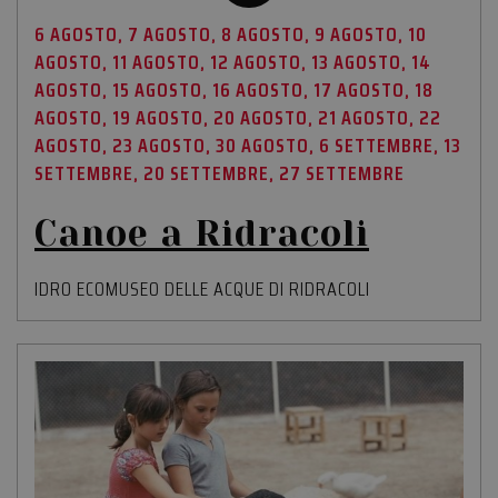
proprio si
Web.
6 AGOSTO, 7 AGOSTO, 8 AGOSTO, 9 AGOSTO, 10
AGOSTO, 11 AGOSTO, 12 AGOSTO, 13 AGOSTO, 14
CookieScriptConsent
4
Questo co
CookieScript
settimane
viene
.amaparco.it
AGOSTO, 15 AGOSTO, 16 AGOSTO, 17 AGOSTO, 18
2 giorni
utilizzato 
servizio
AGOSTO, 19 AGOSTO, 20 AGOSTO, 21 AGOSTO, 22
Cookie-
Script.com
AGOSTO, 23 AGOSTO, 30 AGOSTO, 6 SETTEMBRE, 13
ricordare l
preferenze
SETTEMBRE, 20 SETTEMBRE, 27 SETTEMBRE
consenso 
cookie dei
visitatori. 
Canoe a Ridracoli
necessario
il banner 
cookie di
Cookie-
IDRO ECOMUSEO DELLE ACQUE DI RIDRACOLI
Script.co
funzioni
correttam
PHPSESSID
Sessione
Cookie
PHP.net
generato 
www.amaparco.it
applicazio
basate sul
linguaggi
PHP. Si tra
di un
identifica
generico
utilizzato 