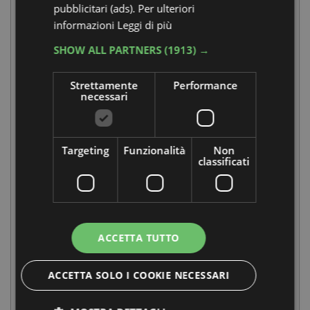
pubblicitari (ads). Per ulteriori
informazioni
Leggi di più
SHOW ALL PARTNERS
(1913) →
Strettamente
Performance
necessari
Targeting
Funzionalità
Non
classificati
7 AGOSTO, 8 AGOSTO, 9 AGOSTO, 10 AGOSTO, 11
AGOSTO, 12 AGOSTO, 13 AGOSTO, 14 AGOSTO, 15
ACCETTA TUTTO
AGOSTO, 16 AGOSTO, 17 AGOSTO, 18 AGOSTO, 19
AGOSTO, 20 AGOSTO, 21 AGOSTO, 22 AGOSTO, 23
ACCETTA SOLO I COOKIE NECESSARI
AGOSTO, 28 AGOSTO, 29 AGOSTO, 30 AGOSTO