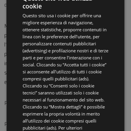
da
Kid Pass,
giunto alla sua quinta edizione.
cookie
ITALIAN
Questo sito usa i cookie per offrire una
ENGLISH
migliore esperienza di navigazione,
Nell’aula multimediale della Rocca di Riolo ci sarà la
GERMAN
ottenere statistiche, proporre contenuti in
presentazione del libro
“She-Shakespeare”
con
linea con le preferenze dell’utente, per
FRENCH
l’autrice Eliselle: un romanzo che ripercorre da una
personalizzare contenuti pubblicitari
RUSSIAN
(advertising) e profilazione nostri e di terze
prospettiva inedita la biografia del celebre poeta e
parti e per consentire l’interazione con i
invita a riflettere sulle disuguaglianze di genere e
social. Cliccando su “Accetta tutti i cookie”
sociali, sull’educazione e sui modelli imposti ed
si acconsente all’utilizzo di tutti i cookie
compresi quelli pubblicitari (ads).
ereditati.
Cliccando su “Consenti solo i cookie
tecnici” saranno utilizzati solo i cookie
necessari al funzionamento del sito web.
Partecipazione gratuita.
Cliccando su “Mostra dettagli” è possibile
esprimere la propria volontà in merito
all’utilizzo dei cookie compresi quelli
Per informazioni:
pubblicitari (ads). Per ulteriori