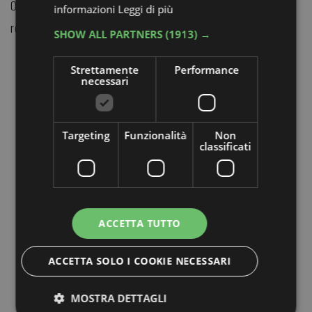
0546 77450 | 335 1209933
informazioni
Leggi di più
roccadiriolo@atlantide.net
SHOW ALL PARTNERS
(1913) →
Strettamente
Performance
necessari
Targeting
Funzionalità
Non
classificati
ACCETTA TUTTO
ACCETTA SOLO I COOKIE NECESSARI
MOSTRA DETTAGLI