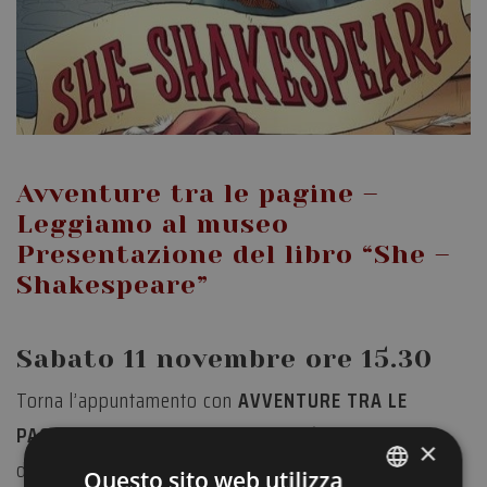
Avventure tra le pagine –
Leggiamo al museo
Presentazione del libro “She –
Shakespeare”
Sabato 11 novembre ore 15.30
Torna l’appuntamento con
AVVENTURE TRA LE
PAGINE – Leggiamo al museo
, il più grande evento
×
diffuso dedicato ai piccoli lettori nei musei promosso
Questo sito web utilizza