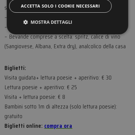
squacquerone, caciotta, pecorino;
ACCETTA SOLO I COOKIE NECESSARI
– Piadina romagnola e focaccia fatti in casa;
MOSTRA DETTAGLI
– Patatine fritte al Sale Dolce di Cervia;
– Bevande comprese a scelta: spritz, calice di vino
(Sangiovese, Albana, Extra dry), analcolico della casa
Strettamente necessari
Performance
Targeting
Funzionalità
Non classificati
Biglietti:
I cookie strettamente necessari consentono le
funzionalità principali del sito web come l'accesso
Visita guidata+ lettura poesie + aperitivo: € 30
dell'utente e la gestione dell'account. Il sito web non
può essere utilizzato correttamente senza i cookie
Lettura poesie + aperitivo: € 25
strettamente necessari.
Visita + lettura poesie: € 8
Provider /
Nome
Scadenza
Descrizio
Dominio
Bambini sotto 1m di altezza (solo lettura poesie):
__cf_bm
29 minuti
Questo co
Cloudflare Inc.
52
viene
.vimeo.com
gratuito
secondi
utilizzato 
distinguer
Biglietti online:
compra ora
umani e b
Ciò è
vantaggio