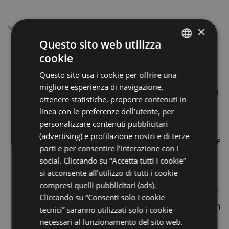
Ore 18.30: visita guidata Passeggiata lungo la
×
via delle Tamerici
Questo sito web utilizza
Partendo dalla Locanda Acervum percorriamo a
cookie
ITALIAN
piedi un tratto della nuova ciclabile fino a una
Questo sito usa i cookie per offrire una
ENGLISH
migliore esperienza di navigazione,
Torretta di avvistamento alla scoperta della Salina
GERMAN
ottenere statistiche, proporre contenuti in
di Cervia. Lungo la passeggiata, insieme alla
linea con le preferenze dell’utente, per
FRENCH
nostra guida,
muniti di binocolo
possiamo fare
personalizzare contenuti pubblicitari
RUSSIAN
(advertising) e profilazione nostri e di terze
diversi avvistamenti e individuare le diverse specie
parti e per consentire l’interazione con i
animali che vivono in questa zona, la flora tipica e
social. Cliccando su “Accetta tutti i cookie”
le piante “amanti del sale”. Dalla Torretta di
si acconsente all’utilizzo di tutti i cookie
compresi quelli pubblicitari (ads).
avvistamento ci lasciamo ammaliare dal panorama
Cliccando su “Consenti solo i cookie
della Salina, dove acqua e cielo si confondono, con
tecnici” saranno utilizzati solo i cookie
la possibilità di scattare qualche bella foto.
necessari al funzionamento del sito web.