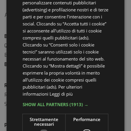
personalizzare contenuti pubblicitari
RUSSIAN
(advertising) e profilazione nostri e di terze
Percorso andata e ritorno: 6 km
parti e per consentire l’interazione con i
social. Cliccando su “Accetta tutti i cookie”
si acconsente all’utilizzo di tutti i cookie
Biglietti:
compresi quelli pubblicitari (ads).
Quota di partecipazione € 10
Cliccando su “Consenti solo i cookie
tecnici” saranno utilizzati solo i cookie
Bambini 0-5 anni gratuiti
necessari al funzionamento del sito web.
Biglietti online:
compra ora
Cliccando su “Mostra dettagli” è possibile
esprimere la propria volontà in merito
all’utilizzo dei cookie compresi quelli
Ritrovo:
pubblicitari (ads). Per ulteriori
Ritrovo a Ca’ Vecchia, al parcheggio in ingresso Pineta
informazioni
Leggi di più
San Vitale (coordinate 44°30’29.1″N 12°13’26.6″E).
SHOW ALL PARTNERS
(1913) →
Strettamente
Performance
Per maggiori informazioni:
necessari