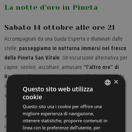
La notte d’oro in Pineta
Sabato 14 ottobre alle ore 21
Accompagnati da una Guida Esperta e illuminati dalle
stelle,
passeggiamo in notturna immersi nel fresco
della Pineta San Vitale
. Un’escursione alternativa per
capire, sentire, ascoltare, annusare
“l’altro oro” di
Ravenna: il suo patrimonio naturalistico.
Non solo
×
spiagge e mosaici, la storia di Ravenna è anche pinete
Questo sito web utilizza
storiche, paludi e nebbie autunnali.
cookie
ITALIAN
Questo sito usa i cookie per offrire una
ENGLISH
migliore esperienza di navigazione,
Al termine dell’escursione facciamo un brindisi
GERMAN
ottenere statistiche, proporre contenuti in
conviviale.
linea con le preferenze dell’utente, per
FRENCH