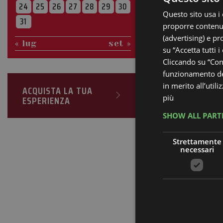
24
25
26
27
28
29
30
Questo sito usa i 
31
proporre contenuti
(advertising) e pr
« lug
set »
su “Accetta tutti i
Cliccando su “Cons
funzionamento del
in merito all’util
ACQUISTA LA TUA
più
ESPERIENZA
SHOW ALL PART
Strettamente
necessari
Notte d