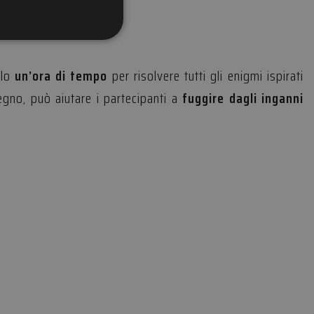
icati
lo
un’ora di tempo
per risolvere tutti gli enigmi ispirati
gno, può aiutare i partecipanti a
fuggire dagli inganni
e la gestione
a umani e bot. Ciò è
rapporti validi
e-Script.com per
visitatori. È
ript.com funzioni
ggio PHP. Si tratta
ere le variabili di
erato in modo
 specifico per il
 di accesso per un