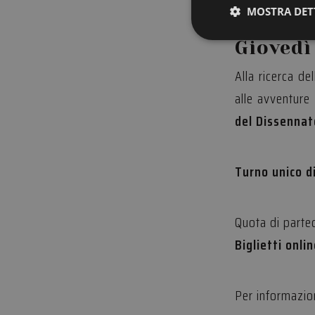
MOSTRA DET
Giovedì 
Stre
Alla ricerca de
alle avventure 
I cookie strettamente
dell'account. Il sito
del Dissennat
Nome
__cf_bm
Turno unico d
CookieScriptConse
Quota di parte
Biglietti onli
PHPSESSID
Per informazio