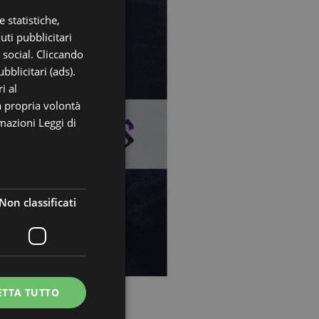
 statistiche,
ITALIAN
uti pubblicitari
ENGLISH
i social. Cliccando
GERMAN
bblicitari (ads).
i al
FRENCH
a propria volontà
RUSSIAN
rmazioni
Leggi di
Non classificati
ETTA TUTTO