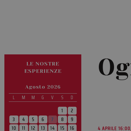
Og
LE NOSTRE
ESPERIENZE
Agosto 2026
L
M
M
G
V
S
D
1
2
3
4
5
6
7
8
9
4 APRILE 16:00
10
11
12
13
14
15
16