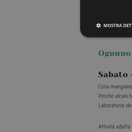
MOSTRA DET
Stre
Ognuno 
I cookie strettamente
dell'account. Il sito
Sabato 4
Nome
Cosa mangiano g
__cf_bm
Perché alcuni 
Laboratorio ded
CookieScriptConse
Attività adatta
PHPSESSID