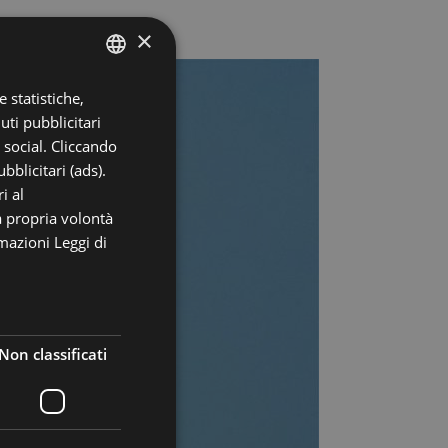
×
 statistiche,
ITALIAN
uti pubblicitari
ENGLISH
i social. Cliccando
GERMAN
bblicitari (ads).
i al
FRENCH
a propria volontà
RUSSIAN
rmazioni
Leggi di
Non classificati