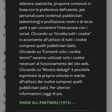
ricomporre, immagini da interpretare, indizi nascosti
GERMAN
ottenere statistiche, proporre contenuti in
tra suoni e ricordi.
linea con le preferenze dell’utente, per
FRENCH
personalizzare contenuti pubblicitari
RUSSIAN
(advertising) e profilazione nostri e di terze
Turni di massimo 12 persone. Escape Room per
parti e per consentire l’interazione con i
ragazze e ragazzi dai 12 ai 15 anni.
social. Cliccando su “Accetta tutti i cookie”
si acconsente all’utilizzo di tutti i cookie
compresi quelli pubblicitari (ads).
Biglietti:
Cliccando su “Consenti solo i cookie
tecnici” saranno utilizzati solo i cookie
Biglietto unico valido per massimo 12 persone per
necessari al funzionamento del sito web.
turno € 80
Cliccando su “Mostra dettagli” è possibile
Biglietti online:
compra ora
esprimere la propria volontà in merito
all’utilizzo dei cookie compresi quelli
pubblicitari (ads). Per ulteriori
Luogo d’incontro:
informazioni
Leggi di più
Villa Torlonia, Via Due Martiri, 2 – San Mauro Pascoli
SHOW ALL PARTNERS
(1913) →
(FC)