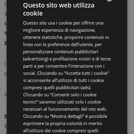
Oltre alle osservazioni al telescopio ci sarà anche una
Questo sito web utilizza
sessione dedicata all’
individuazione delle
cookie
ITALIAN
costellazioni visibili in cielo, con l’aiuto di un
Questo sito usa i cookie per offrire una
ENGLISH
migliore esperienza di navigazione,
nostro astrofilo esperto munito di laser di
GERMAN
ottenere statistiche, proporre contenuti in
puntamento.
linea con le preferenze dell’utente, per
FRENCH
personalizzare contenuti pubblicitari
RUSSIAN
(advertising) e profilazione nostri e di terze
L’attività si svolge con un numero minimo di 5
parti e per consentire l’interazione con i
partecipanti
social. Cliccando su “Accetta tutti i cookie”
si acconsente all’utilizzo di tutti i cookie
compresi quelli pubblicitari (ads).
Prenotazione entro giovedì 18
Cliccando su “Consenti solo i cookie
tecnici” saranno utilizzati solo i cookie
necessari al funzionamento del sito web.
Biglietti:
Cliccando su “Mostra dettagli” è possibile
esprimere la propria volontà in merito
Biglietto intero € 15
all’utilizzo dei cookie compresi quelli