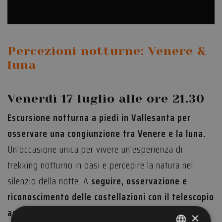
Percezioni notturne: Venere &
luna
Venerdì 17 luglio alle ore 21.30
Escursione notturna a piedi in Vallesanta
per
osservare una congiunzione tra Venere e la luna.
Un’occasione unica per vivere un’esperienza di
trekking notturno in oasi e percepire la natura nel
silenzio della notte. A
seguire, osservazione e
riconoscimento delle costellazioni con il telescopio
astronomico
a cura di Tosi Marco “Magia in cielo”.
×