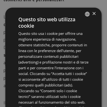
×
La mattinata inizierà con una
passeggiata tra le
Questo sito web utilizza
coltivazioni del Giardino
, per osservare da vicino le
cookie
ITALIAN
piante officinali e scoprire le loro proprietà benefiche
Questo sito usa i cookie per offrire una
ENGLISH
per la cura del corpo.
migliore esperienza di navigazione,
GERMAN
ottenere statistiche, proporre contenuti in
Durante il percorso si imparerà a
riconoscere le
linea con le preferenze dell’utente, per
FRENCH
specie più adatte agli usi cosmetici
e si procederà
personalizzare contenuti pubblicitari
RUSSIAN
alla raccolta delle piante necessarie per le
(advertising) e profilazione nostri e di terze
parti e per consentire l’interazione con i
preparazioni. Subito dopo si darà avvio alle prime fasi
social. Cliccando su “Accetta tutti i cookie”
pratiche, guidate da spiegazioni dettagliate e utili
si acconsente all’utilizzo di tutti i cookie
approfondimenti.
compresi quelli pubblicitari (ads).
Cliccando su “Consenti solo i cookie
tecnici” saranno utilizzati solo i cookie
Il pomeriggio sarà dedicato al completamento dei
necessari al funzionamento del sito web.