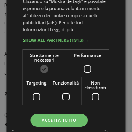
Cliccando su “Mostra dettagli” è possibile
procedimenti più lunghi, con un focus pratico sulla
esprimere la propria volontà in merito
realizzazione di cosmetici naturali
come creme,
all’utilizzo dei cookie compresi quelli
unguenti e oli, utilizzando ingredienti naturali e
pubblicitari (ads). Per ulteriori
informazioni
Leggi di più
sostenibili.
SHOW ALL PARTNERS
(1913) →
Al termine del corso, ogni partecipante porterà a casa
Strettamente
Performance
necessari
i propri preparati, frutto di un’esperienza manuale e
autentica.
Targeting
Funzionalità
Non
classificati
Pausa pranzo a carico dei partecipanti
Quota di partecipazione € 30
ACCETTA TUTTO
Biglietti online:
compra ora