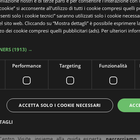
ofilazione nostri e di terze parti e per consentire l’interazione con 
 cookie” si acconsente all’utilizzo di tutti i cookie compresi quelli pu
enti solo i cookie tecnici” saranno utilizzati solo i cookie necessar
 sito web. Cliccando su “Mostra dettagli” è possibile esprimere l
izzo dei cookie compresi quelli pubblicitari (ads). Per ulteriori info
NERS
(1913) →
Performance
Targeting
Funzionalità
ACCETTA SOLO I COOKIE NECESSARI
ACC
TAGLI
 Bici e Birdwatching
Centro Visite, insieme alla guida esperta,
percorriamo 