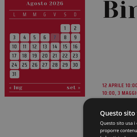
Bi
Agosto 2026
L
M
M
G
V
S
D
1
2
3
4
5
6
7
8
9
10
11
12
13
14
15
16
17
18
19
20
21
22
23
24
25
26
27
28
29
30
31
12 APRILE 10:0
« lug
set »
10:00, 3 MAGGI
MAGGIO 10:00, 
14 GIUGNO 10:0
Questo sito 
Questo sito usa i 
proporre contenuti