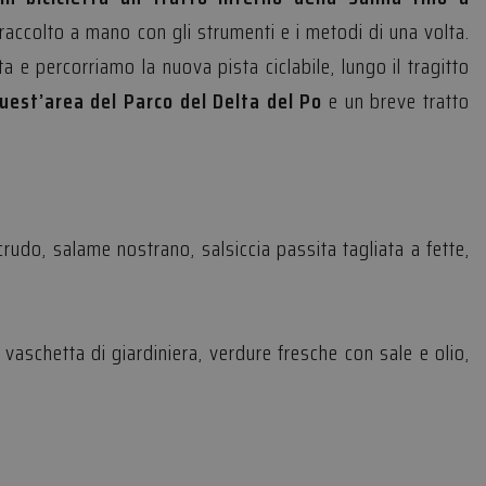
a raccolto a mano con gli strumenti e i metodi di una volta.
icati
ta e percorriamo la nuova pista ciclabile, lungo il tragitto
e la gestione
quest’area del Parco del Delta del Po
e un breve tratto
a umani e bot. Ciò è
rapporti validi
e-Script.com per
udo, salame nostrano, salsiccia passita tagliata a fette,
visitatori. È
ript.com funzioni
ggio PHP. Si tratta
ere le variabili di
erato in modo
 vaschetta di giardiniera, verdure fresche con sale e olio,
 specifico per il
 di accesso per un
zione