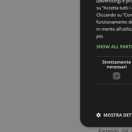
(advertising) e pr
su “Accetta tutti i
Cliccando su “Cons
funzionamento del
in merito all’util
più
SHOW ALL PART
Strettamente
necessari
MOSTRA DET
Salina,
Partendo dal 