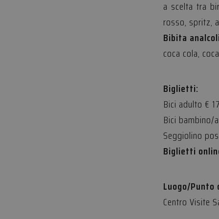
a scelta tra bi
_ga
__stripe_mid
Stri
rosso, spritz, 
.ww
__stripe_sid
Stri
Bibita analcoli
.ww
coca cola, coca
_ga_3F2FN8FS03
m
Biglietti:
Bici adulto € 1
Bici bambino/a
Seggiolino post
Biglietti onli
Luogo/Punto d
Centro Visite S