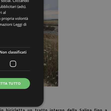
i social. Cliccando
GERMAN
bblicitari (ads).
i al
FRENCH
a propria volontà
RUSSIAN
rmazioni
Leggi di
Non classificati
ETTA TUTTO
in bicicletta un tratto interno della Salina fino a