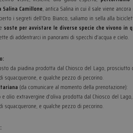
a Salina Camillone
, antica Salina in cui il sale viene ancor
ttamente necessari
Performance
Targeting
Funzionalità
Non classif
rto i segreti dell’Oro Bianco, saliamo in sella alla biciclet
 necessari consentono le funzionalità principali del sito web come l'accesso dell'utente 
 web non può essere utilizzato correttamente senza i cookie strettamente necessari.
ne
soste per avvistare le diverse specie che vivono in 
Provider /
Scadenza
Descrizione
ette di addentrarci in panorami di specchi d’acqua e cielo.
Dominio
29 minuti
Questo cookie viene utilizzato per distinguere tr
Cloudflare Inc.
52
vantaggioso per il sito Web, al fine di effettuare 
.vimeo.com
secondi
sull'utilizzo del proprio sito Web.
o:
nt
4
Questo cookie viene utilizzato dal servizio Cooki
CookieScript
sto da piadina prodotta dal Chiosco del Lago, prosciutto cr
settimane
ricordare le preferenze di consenso sui cookie dei 
.amaparco.it
2 giorni
necessario che il banner dei cookie di Cookie-Sc
correttamente.
di squacquerone, e qualche pezzo di pecorino.
Sessione
Cookie generato da applicazioni basate sul lingua
PHP.net
tariana
(da comunicare al momento della prenotazione):
di un identificatore generico utilizzato per manten
www.amaparco.it
sessione utente. Normalmente è un numero gen
o e olio extravergine d’oliva prodotta dal Chiosco del Lago,
casuale, il modo in cui viene utilizzato può essere
sito, ma un buon esempio è mantenere uno stato
di squacquerone, e qualche pezzo di pecorino.
utente tra le pagine.
Provider / Dominio
Scadenza
Descri
:
vider /
Provider /
Scadenza
Scadenza
Descrizione
Descrizione
www.amaparco.it
Sessione
inio
Dominio