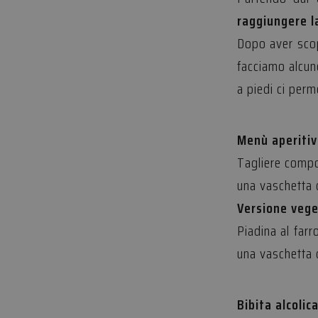
raggiungere l
Stre
Dopo aver scope
I cookie strettamente
dell'account. Il sito
facciamo alcu
Nome
a piedi ci perm
__cf_bm
Menù aperitiv
CookieScriptConse
Tagliere compo
una vaschetta 
PHPSESSID
Versione vege
Piadina al farr
una vaschetta 
Nome
Bibita alcolica
Pro
Nome
Nome
edt_referrer
Dom