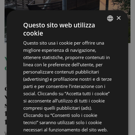
×
Questo sito web utilizza
cookie
ITALIAN
Questo sito usa i cookie per offrire una
ENGLISH
migliore esperienza di navigazione,
GERMAN
ottenere statistiche, proporre contenuti in
Visite accompagnate al Mulino
linea con le preferenze dell’utente, per
FRENCH
del Po
personalizzare contenuti pubblicitari
RUSSIAN
(advertising) e profilazione nostri e di terze
parti e per consentire l’interazione con i
da aprile ad ottobre
social. Cliccando su “Accetta tutti i cookie”
venerdì alle 11 e alle 16
si acconsente all’utilizzo di tutti i cookie
sabato e domenica alle 10,
compresi quelli pubblicitari (ads).
10.30, 11, 11.30; 15, 15.30, 16,
Cliccando su “Consenti solo i cookie
16.30, 17 e 17.30
tecnici” saranno utilizzati solo i cookie
necessari al funzionamento del sito web.
Visite gratuite al Mulino del Po, accompagnati dai