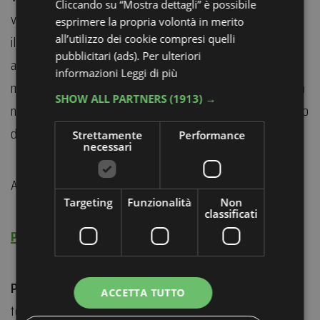
Cliccando su “Mostra dettagli” è possibile
volontari di Proloco Terre Bacchelliane, che
esprimere la propria volontà in merito
illustreranno la storia del Mulino, legata al territorio e
all’utilizzo dei cookie compresi quelli
pubblicitari (ads). Per ulteriori
alla sua vocazione agricola, alle coltivazioni e alla
informazioni
Leggi di più
macinatura del grano per ottenere farina, attraverso la
SHOW ALL PARTNERS
(1913) →
narrazione del romanzo di Riccardo Bacchelli “Il mulino
del Po” e dei suoi personaggi.
Strettamente
Performance
necessari
Attività gratuita, è richiesta la prenotazione.
Targeting
Funzionalità
Non
classificati
Prenota ora
Per maggiori informazioni:
ACCETTA TUTTO
tel. 366 341 9786
(lunedì dalle 10 alle 14; mercoledì