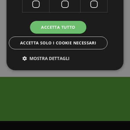
ACCETTA TUTTO
ACCETTA SOLO I COOKIE NECESSARI
MOSTRA DETTAGLI
Strettamente necessari
Performance
Targeting
Funzionalità
Non classificati
I cookie strettamente necessari consentono le
funzionalità principali del sito web come l'accesso
dell'utente e la gestione dell'account. Il sito web non
può essere utilizzato correttamente senza i cookie
strettamente necessari.
Provider /