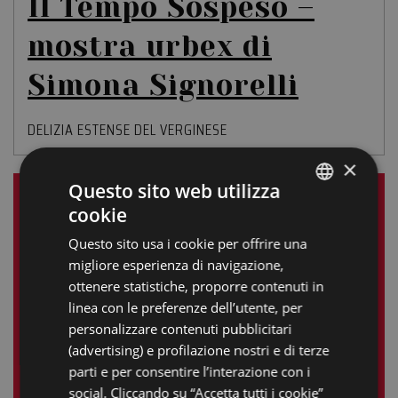
Il Tempo Sospeso –
mostra urbex di
Simona Signorelli
DELIZIA ESTENSE DEL VERGINESE
×
Questo sito web utilizza
LE NOSTRE ESPERIENZE
cookie
ITALIAN
Questo sito usa i cookie per offrire una
ENGLISH
Aprile 2025
migliore esperienza di navigazione,
GERMAN
ottenere statistiche, proporre contenuti in
L
M
M
G
V
S
D
linea con le preferenze dell’utente, per
FRENCH
personalizzare contenuti pubblicitari
1
2
3
4
5
6
RUSSIAN
(advertising) e profilazione nostri e di terze
7
8
9
10
11
12
13
parti e per consentire l’interazione con i
social. Cliccando su “Accetta tutti i cookie”