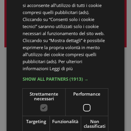
14
15
16
17
18
19
20
si acconsente all’utilizzo di tutti i cookie
21
22
23
24
25
26
27
compresi quelli pubblicitari (ads).
Cliccando su “Consenti solo i cookie
28
29
30
tecnici” saranno utilizzati solo i cookie
necessari al funzionamento del sito web.
« mar
mag »
Cliccando su “Mostra dettagli” è possibile
esprimere la propria volontà in merito
all’utilizzo dei cookie compresi quelli
pubblicitari (ads). Per ulteriori
informazioni
Leggi di più
SHOW ALL PARTNERS
(1913) →
Strettamente
Performance
necessari
Targeting
Funzionalità
Non
classificati