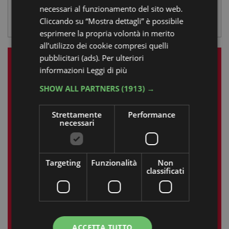
necessari al funzionamento del sito web.
CENTRO VISITE SALINA DI CERVIA
Cliccando su “Mostra dettagli” è possibile
esprimere la propria volontà in merito
all’utilizzo dei cookie compresi quelli
pubblicitari (ads). Per ulteriori
LE NOSTRE ESPERIENZE
informazioni
Leggi di più
SHOW ALL PARTNERS
(1913) →
Maggio 2025
Strettamente
Performance
L
M
M
G
V
S
D
necessari
1
2
3
4
5
6
7
8
9
10
11
Targeting
Funzionalità
Non
classificati
12
13
14
15
16
17
18
19
20
21
22
23
24
25
26
27
28
29
30
31
ACCETTA TUTTO