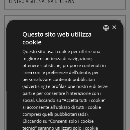
CENTRO VISITE SALINA DI CERVIA
×
Questo sito web utilizza
cookie
ITALIAN
Questo sito usa i cookie per offrire una
ENGLISH
migliore esperienza di navigazione,
GERMAN
ottenere statistiche, proporre contenuti in
linea con le preferenze dell’utente, per
FRENCH
personalizzare contenuti pubblicitari
RUSSIAN
(advertising) e profilazione nostri e di terze
parti e per consentire l’interazione con i
social. Cliccando su “Accetta tutti i cookie”
si acconsente all’utilizzo di tutti i cookie
Passeggiata lungo la
compresi quelli pubblicitari (ads).
Cliccando su “Consenti solo i cookie
via dei nidi
tecnici” saranno utilizzati solo i cookie