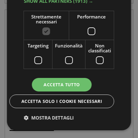
SHOW ALL PARTNERS
(1913) →
Strettamente
Performance
necessari
Targeting
Funzionalità
Non
classificati
ACCETTA TUTTO
ACCETTA SOLO I COOKIE NECESSARI
Union Gravel – II
MOSTRA DETTAGLI
edizione