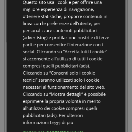
Questo sito usa i cookie per offrire una
ENGLISH
migliore esperienza di navigazione,
GERMAN
ottenere statistiche, proporre contenuti in
linea con le preferenze dell’utente, per
FRENCH
personalizzare contenuti pubblicitari
RUSSIAN
(advertising) e profilazione nostri e di terze
parti e per consentire l’interazione con i
social. Cliccando su “Accetta tutti i cookie”
si acconsente all’utilizzo di tutti i cookie
compresi quelli pubblicitari (ads).
26 SETTEMBRE, 28 NOVEMBRE
Cliccando su “Consenti solo i cookie
tecnici” saranno utilizzati solo i cookie
Visite guidate
necessari al funzionamento del sito web.
Cliccando su “Mostra dettagli” è possibile
all’imbrunire a Villa
esprimere la propria volontà in merito
all’utilizzo dei cookie compresi quelli
Mensa
pubblicitari (ads). Per ulteriori
informazioni
Leggi di più
VILLA MENSA