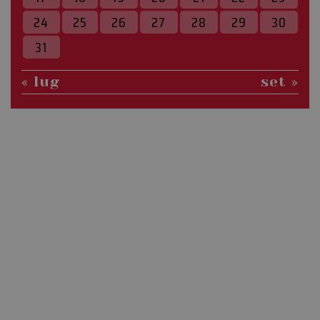
da Google
24
25
26
27
28
29
30
Analytics per
mantenere lo
stato della
31
sessione.
m
1 anno 1
Questo cookie
Stripe
« lug
set »
mese
viene
m.stripe.com
generalmente
utilizzato per le
prestazioni e
l'ottimizzazione
dei servizi di
elaborazione
dei pagamenti,
facilitando la
memorizzazione
dei contenuti
sul browser per
rendere le
pagine più
veloci.